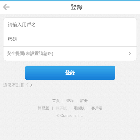
登錄
安全提問(未設置請忽略)
登錄
還沒有註冊？
首頁
|
登錄
|
註冊
簡易版
|
觸屏版
|
電腦版
|
客戶端
© Comsenz Inc.