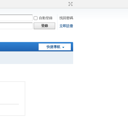
自動登錄
找回密碼
登錄
立即註冊
快捷導航