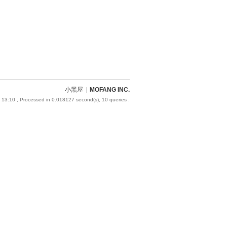
小黑屋
|
MOFANG INC.
 13:10
, Processed in 0.018127 second(s), 10 queries .