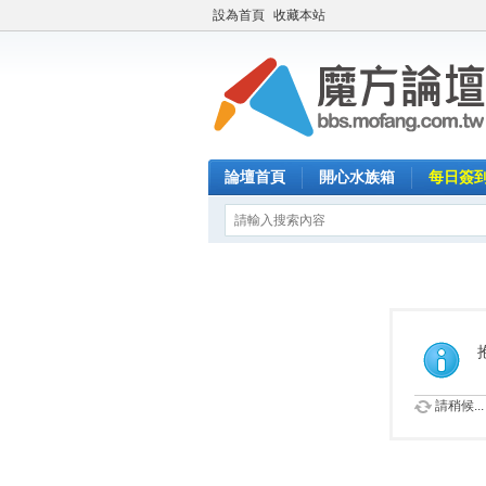
設為首頁
收藏本站
論壇首頁
開心水族箱
每日簽
請稍候...