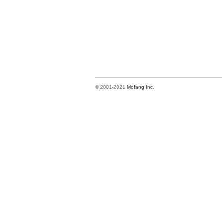
© 2001-2021
Mofang Inc.