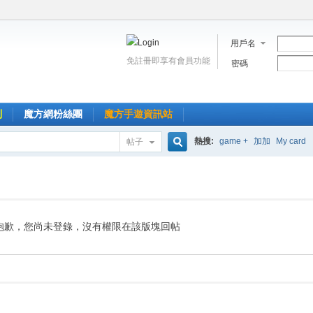
用戶名
免註冊即享有會員功能
密碼
到
魔方網粉絲團
魔方手遊資訊站
熱搜:
game +
加加
My card
帖子
搜
索
抱歉，您尚未登錄，沒有權限在該版塊回帖