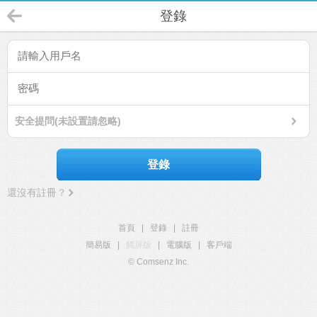
登錄
安全提問(未設置請忽略)
登錄
還沒有註冊？
首頁
|
登錄
|
註冊
簡易版
|
觸屏版
|
電腦版
|
客戶端
© Comsenz Inc.