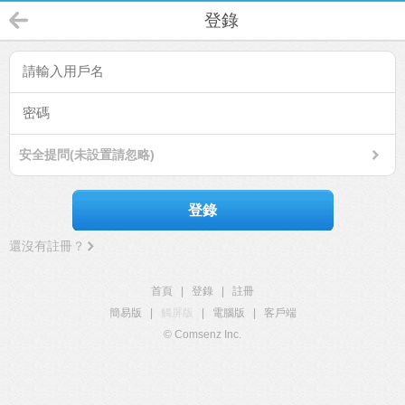
登錄
安全提問(未設置請忽略)
登錄
還沒有註冊？
首頁
|
登錄
|
註冊
簡易版
|
觸屏版
|
電腦版
|
客戶端
© Comsenz Inc.