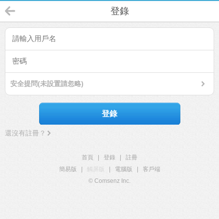
登錄
安全提問(未設置請忽略)
登錄
還沒有註冊？
首頁
|
登錄
|
註冊
簡易版
|
觸屏版
|
電腦版
|
客戶端
© Comsenz Inc.