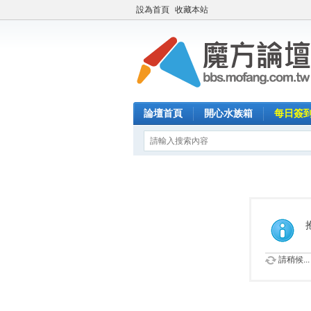
設為首頁
收藏本站
論壇首頁
開心水族箱
每日簽
請稍候...