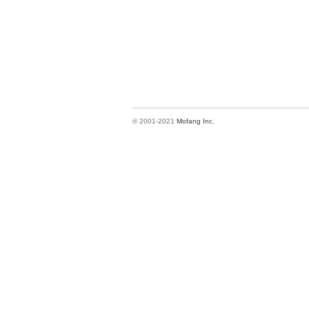
© 2001-2021
Mofang Inc.