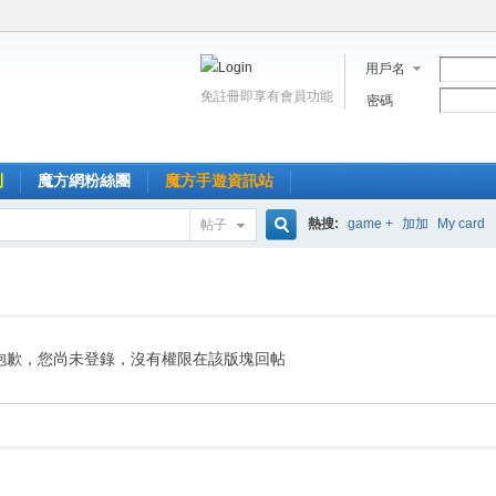
用戶名
免註冊即享有會員功能
密碼
到
魔方網粉絲團
魔方手遊資訊站
熱搜:
game +
加加
My card
帖子
搜
索
抱歉，您尚未登錄，沒有權限在該版塊回帖