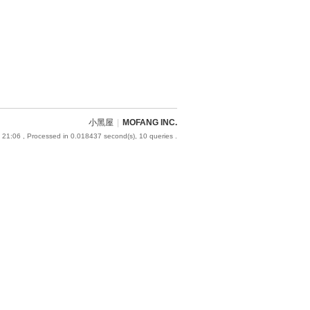
小黑屋
|
MOFANG INC.
 21:06
, Processed in 0.018437 second(s), 10 queries .