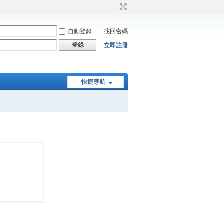
自動登錄
找回密碼
登錄
立即註冊
快捷導航