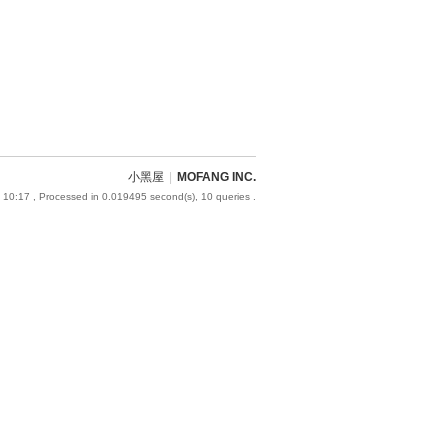
小黑屋
|
MOFANG INC.
 10:17
, Processed in 0.019495 second(s), 10 queries .