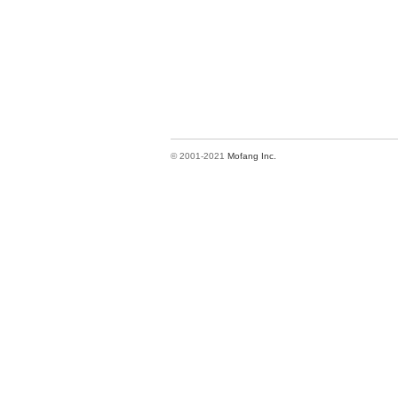
© 2001-2021
Mofang Inc.