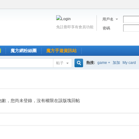
用戶名
免註冊即享有會員功能
密碼
到
魔方網粉絲團
魔方手遊資訊站
熱搜:
game +
加加
My card
帖子
搜
索
抱歉，您尚未登錄，沒有權限在該版塊回帖