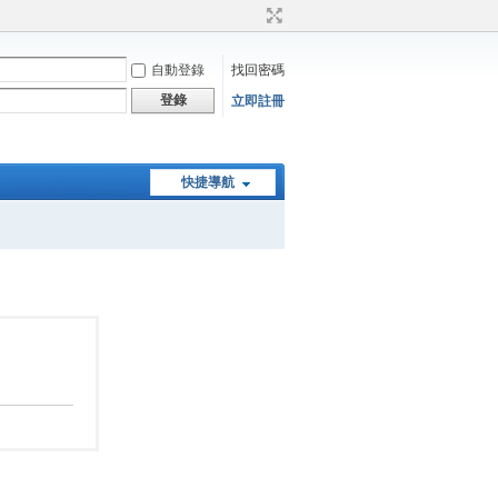
自動登錄
找回密碼
登錄
立即註冊
快捷導航