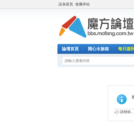
設為首頁
收藏本站
論壇首頁
開心水族箱
每日簽
請稍候...