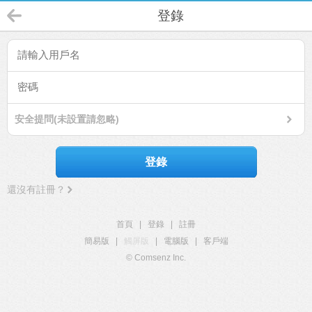
登錄
安全提問(未設置請忽略)
登錄
還沒有註冊？
首頁
|
登錄
|
註冊
簡易版
|
觸屏版
|
電腦版
|
客戶端
© Comsenz Inc.