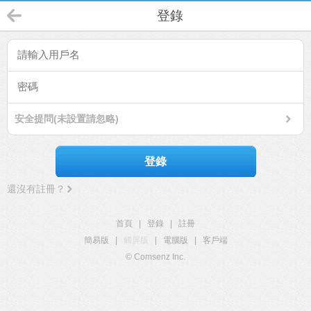
登錄
安全提問(未設置請忽略)
登錄
還沒有註冊？
首頁
|
登錄
|
註冊
簡易版
|
觸屏版
|
電腦版
|
客戶端
© Comsenz Inc.