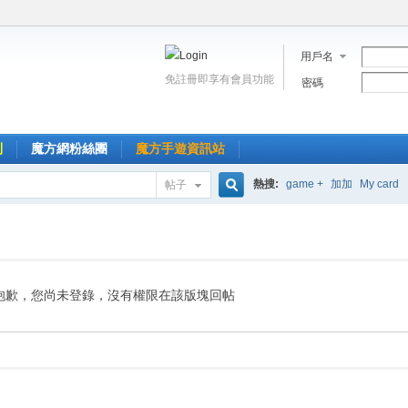
用戶名
免註冊即享有會員功能
密碼
到
魔方網粉絲團
魔方手遊資訊站
熱搜:
game +
加加
My card
帖子
搜
索
抱歉，您尚未登錄，沒有權限在該版塊回帖