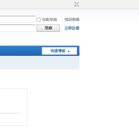
自動登錄
找回密碼
登錄
立即註冊
快捷導航