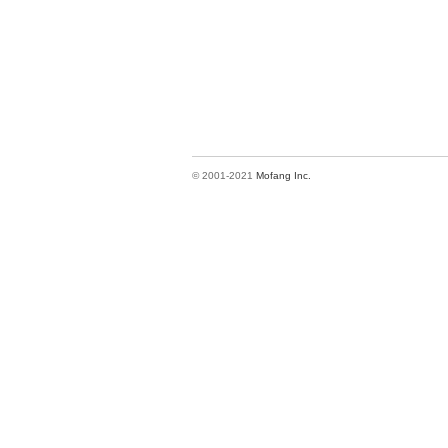
© 2001-2021
Mofang Inc.