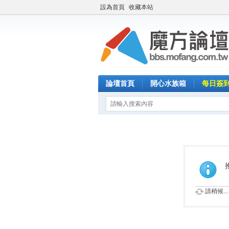
設為首頁
收藏本站
論壇首頁
開心水族箱
每日簽
請稍候...