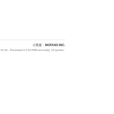
小黑屋
|
MOFANG INC.
 01:24
, Processed in 0.017868 second(s), 10 queries .