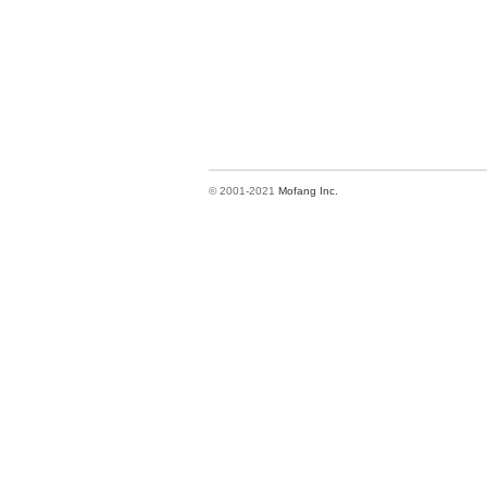
© 2001-2021
Mofang Inc.