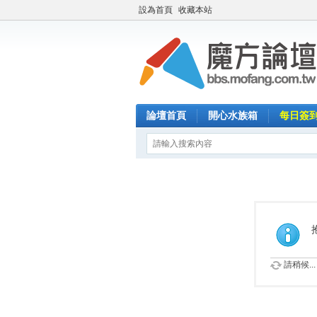
設為首頁
收藏本站
論壇首頁
開心水族箱
每日簽
請稍候...