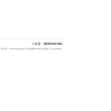
小黑屋
|
MOFANG INC.
 20:44
, Processed in 0.019684 second(s), 10 queries .