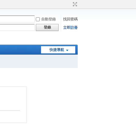
自動登錄
找回密碼
登錄
立即註冊
快捷導航