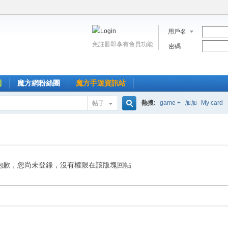
用戶名
免註冊即享有會員功能
密碼
到
魔方網粉絲團
魔方手遊資訊站
熱搜:
game +
加加
My card
帖子
搜
索
抱歉，您尚未登錄，沒有權限在該版塊回帖