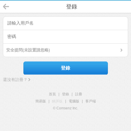
登錄
安全提問(未設置請忽略)
登錄
還沒有註冊？
首頁
|
登錄
|
註冊
簡易版
|
觸屏版
|
電腦版
|
客戶端
© Comsenz Inc.