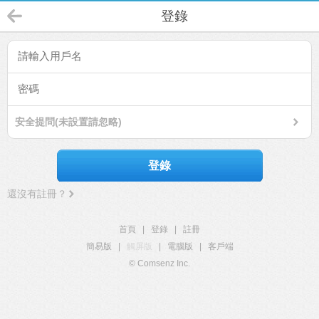
登錄
安全提問(未設置請忽略)
登錄
還沒有註冊？
首頁
|
登錄
|
註冊
簡易版
|
觸屏版
|
電腦版
|
客戶端
© Comsenz Inc.