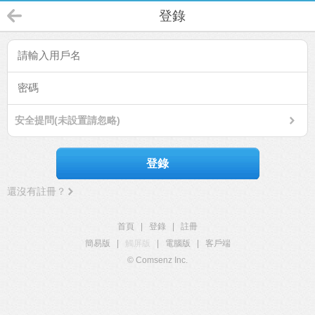
登錄
安全提問(未設置請忽略)
登錄
還沒有註冊？
首頁
|
登錄
|
註冊
簡易版
|
觸屏版
|
電腦版
|
客戶端
© Comsenz Inc.