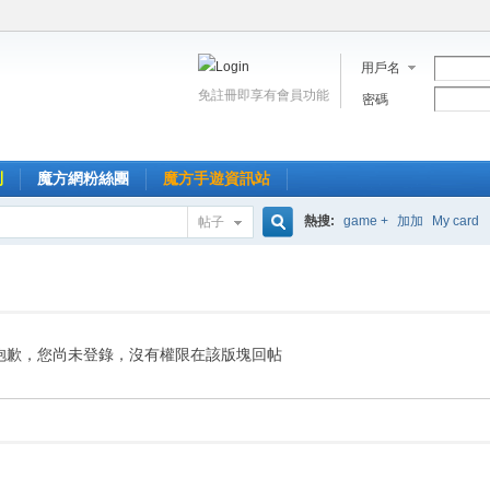
用戶名
免註冊即享有會員功能
密碼
到
魔方網粉絲團
魔方手遊資訊站
熱搜:
game +
加加
My card
帖子
搜
索
抱歉，您尚未登錄，沒有權限在該版塊回帖