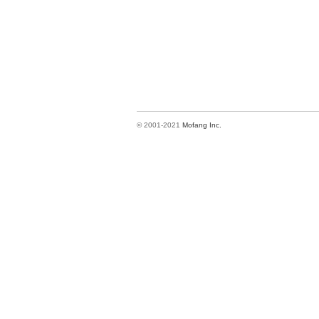
© 2001-2021
Mofang Inc.