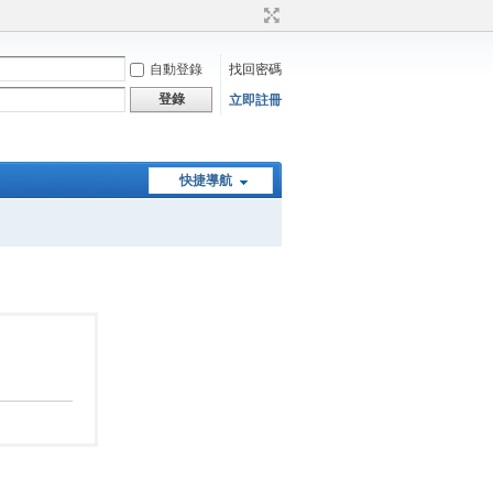
自動登錄
找回密碼
登錄
立即註冊
快捷導航