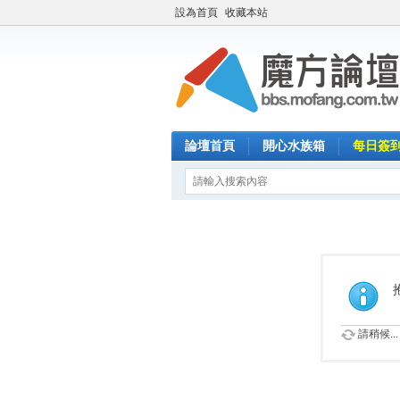
設為首頁
收藏本站
論壇首頁
開心水族箱
每日簽
請稍候...