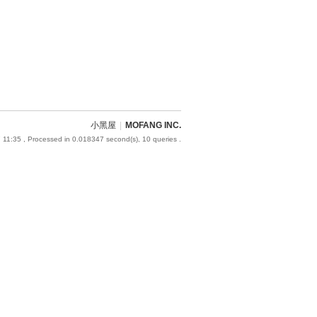
小黑屋
|
MOFANG INC.
 11:35
, Processed in 0.018347 second(s), 10 queries .