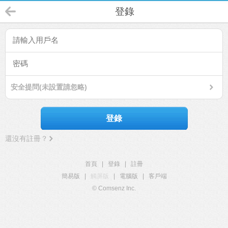
登錄
安全提問(未設置請忽略)
登錄
還沒有註冊？
首頁
|
登錄
|
註冊
簡易版
|
觸屏版
|
電腦版
|
客戶端
© Comsenz Inc.