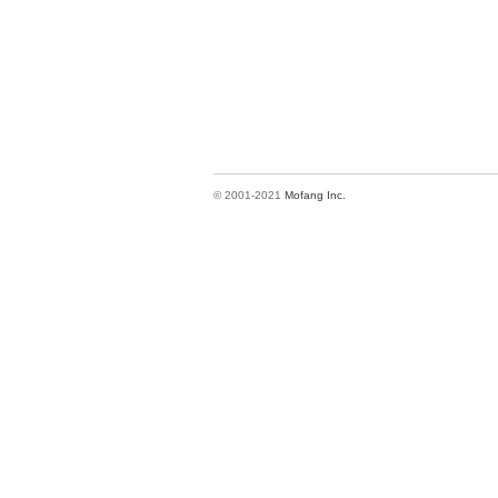
© 2001-2021
Mofang Inc.