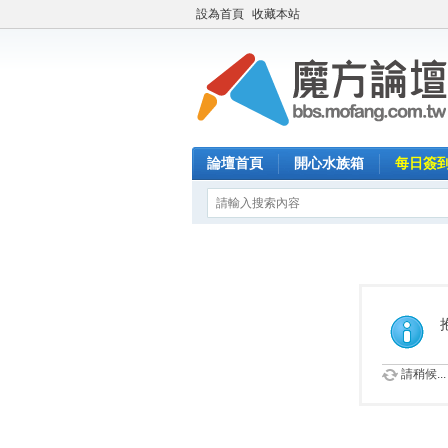
設為首頁
收藏本站
論壇首頁
開心水族箱
每日簽
請稍候...