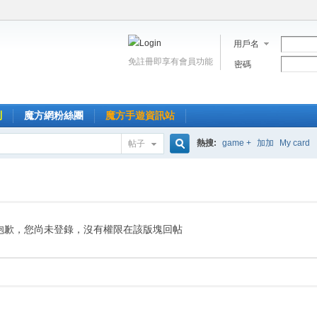
用戶名
免註冊即享有會員功能
密碼
到
魔方網粉絲團
魔方手遊資訊站
熱搜:
game +
加加
My card
帖子
搜
索
抱歉，您尚未登錄，沒有權限在該版塊回帖