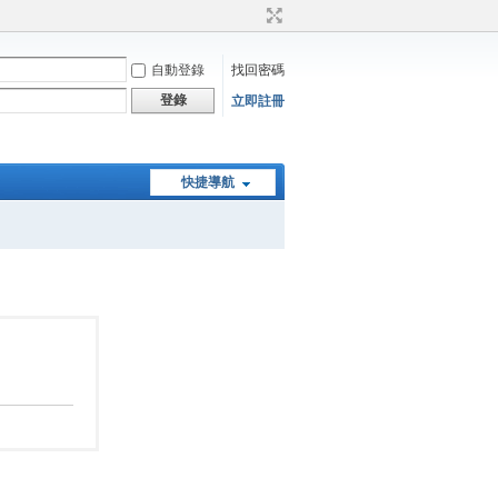
自動登錄
找回密碼
登錄
立即註冊
快捷導航