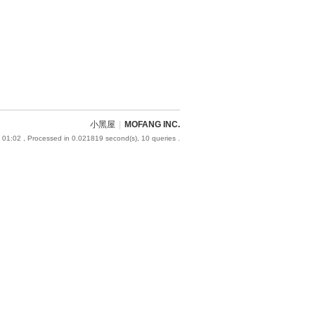
小黑屋
|
MOFANG INC.
 01:02
, Processed in 0.021819 second(s), 10 queries .