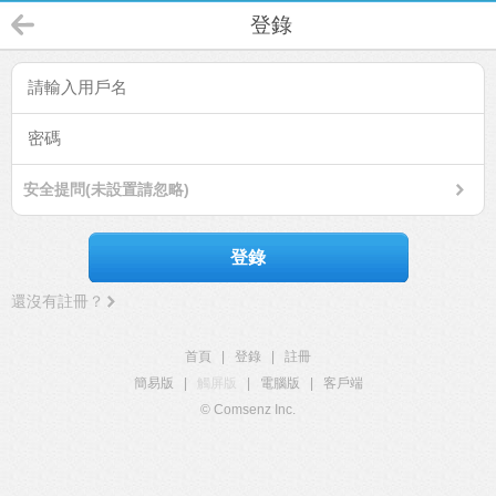
登錄
安全提問(未設置請忽略)
登錄
還沒有註冊？
首頁
|
登錄
|
註冊
簡易版
|
觸屏版
|
電腦版
|
客戶端
© Comsenz Inc.