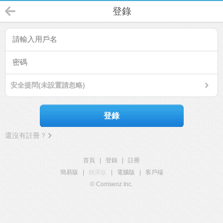
登錄
安全提問(未設置請忽略)
登錄
還沒有註冊？
首頁
|
登錄
|
註冊
簡易版
|
觸屏版
|
電腦版
|
客戶端
© Comsenz Inc.