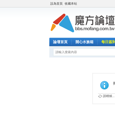
設為首頁
收藏本站
論壇首頁
開心水族箱
每日簽
請稍候...