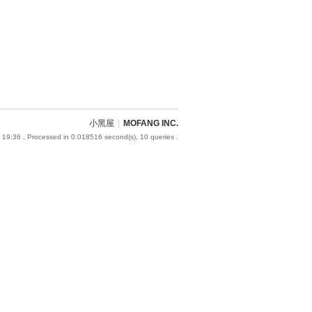
小黑屋
|
MOFANG INC.
 19:36
, Processed in 0.018516 second(s), 10 queries .