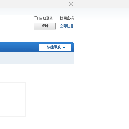
自動登錄
找回密碼
登錄
立即註冊
快捷導航