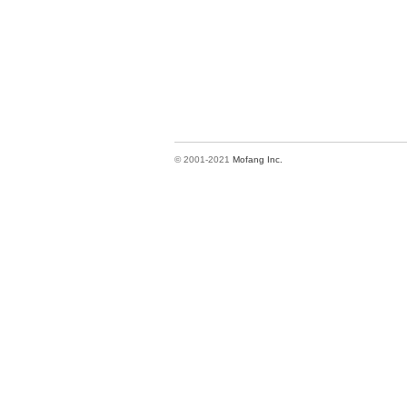
© 2001-2021
Mofang Inc.