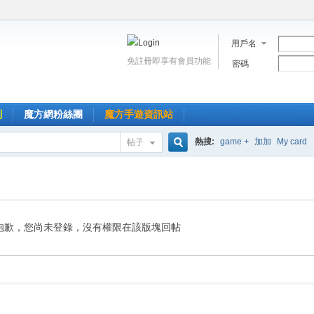
用戶名
免註冊即享有會員功能
密碼
到
魔方網粉絲團
魔方手遊資訊站
熱搜:
game +
加加
My card
帖子
搜
索
抱歉，您尚未登錄，沒有權限在該版塊回帖