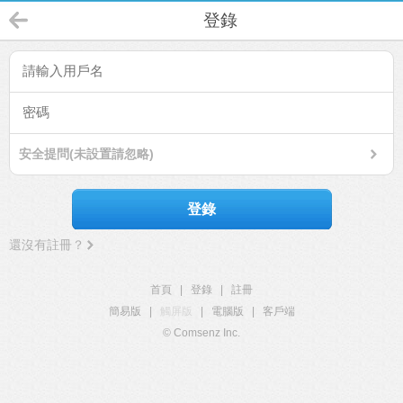
登錄
安全提問(未設置請忽略)
登錄
還沒有註冊？
首頁
|
登錄
|
註冊
簡易版
|
觸屏版
|
電腦版
|
客戶端
© Comsenz Inc.