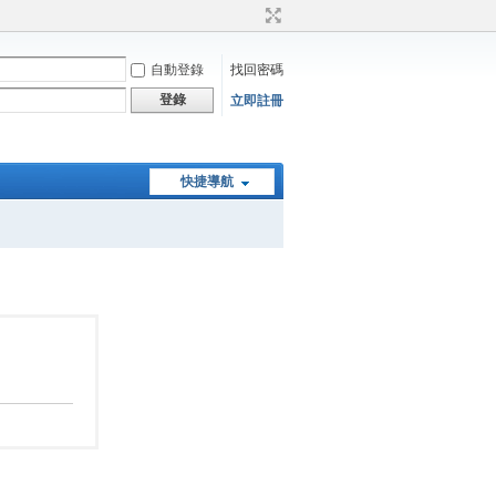
自動登錄
找回密碼
登錄
立即註冊
快捷導航