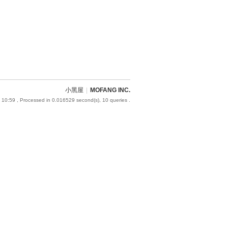
小黑屋
|
MOFANG INC.
 10:59
, Processed in 0.016529 second(s), 10 queries .