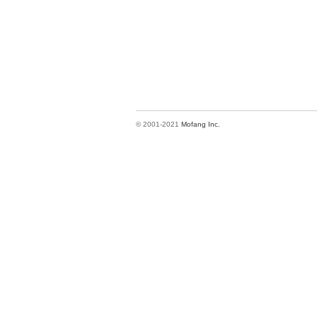
© 2001-2021
Mofang Inc.