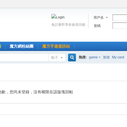
用戶名
免註冊即享有會員功能
密碼
到
魔方網粉絲團
魔方手遊資訊站
熱搜:
game +
加加
My card
帖子
搜
索
抱歉，您尚未登錄，沒有權限在該版塊回帖