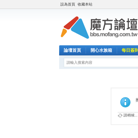
設為首頁
收藏本站
論壇首頁
開心水族箱
每日簽
請稍候...