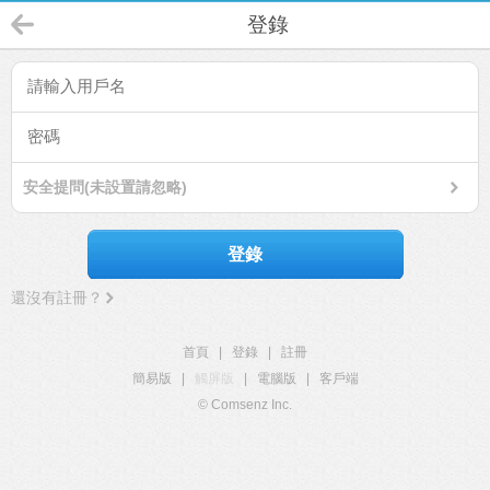
登錄
安全提問(未設置請忽略)
登錄
還沒有註冊？
首頁
|
登錄
|
註冊
簡易版
|
觸屏版
|
電腦版
|
客戶端
© Comsenz Inc.