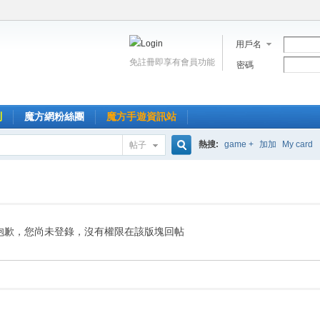
用戶名
免註冊即享有會員功能
密碼
到
魔方網粉絲團
魔方手遊資訊站
熱搜:
game +
加加
My card
帖子
搜
索
抱歉，您尚未登錄，沒有權限在該版塊回帖