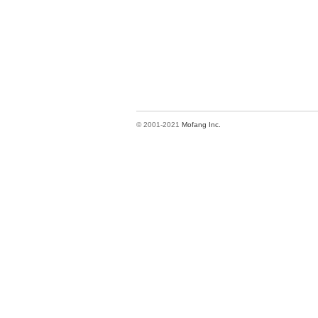
© 2001-2021
Mofang Inc.