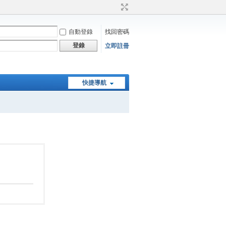
自動登錄
找回密碼
登錄
立即註冊
快捷導航