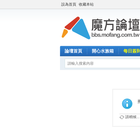
設為首頁
收藏本站
論壇首頁
開心水族箱
每日簽
請稍候...