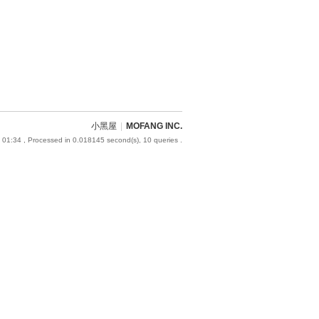
小黑屋
|
MOFANG INC.
 01:34
, Processed in 0.018145 second(s), 10 queries .