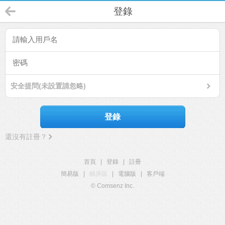
登錄
安全提問(未設置請忽略)
登錄
還沒有註冊？
首頁
|
登錄
|
註冊
簡易版
|
觸屏版
|
電腦版
|
客戶端
© Comsenz Inc.