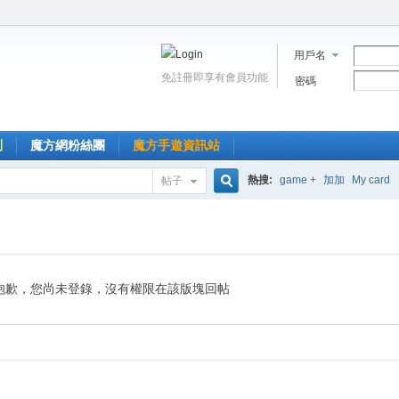
用戶名
免註冊即享有會員功能
密碼
到
魔方網粉絲團
魔方手遊資訊站
熱搜:
game +
加加
My card
帖子
搜
索
抱歉，您尚未登錄，沒有權限在該版塊回帖