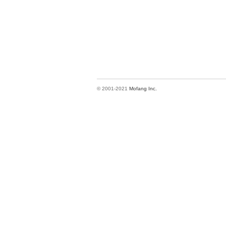
© 2001-2021
Mofang Inc.