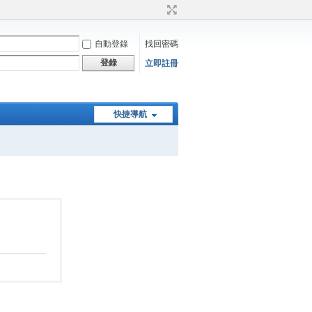
自動登錄
找回密碼
登錄
立即註冊
快捷導航