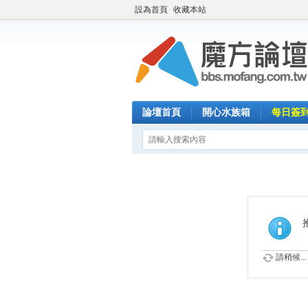
設為首頁
收藏本站
論壇首頁
開心水族箱
每日簽
請稍候...