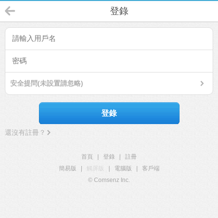
登錄
安全提問(未設置請忽略)
登錄
還沒有註冊？
首頁
|
登錄
|
註冊
簡易版
|
觸屏版
|
電腦版
|
客戶端
© Comsenz Inc.