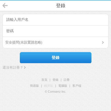
登錄
安全提問(未設置請忽略)
登錄
還沒有註冊？
首頁
|
登錄
|
註冊
簡易版
|
觸屏版
|
電腦版
|
客戶端
© Comsenz Inc.