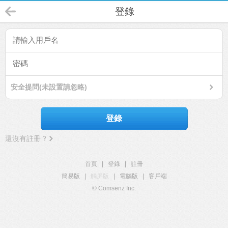
登錄
安全提問(未設置請忽略)
登錄
還沒有註冊？
首頁
|
登錄
|
註冊
簡易版
|
觸屏版
|
電腦版
|
客戶端
© Comsenz Inc.