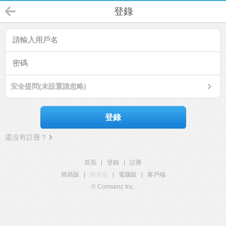
登錄
安全提問(未設置請忽略)
登錄
還沒有註冊？
首頁
|
登錄
|
註冊
簡易版
|
觸屏版
|
電腦版
|
客戶端
© Comsenz Inc.