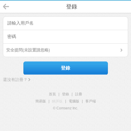
登錄
安全提問(未設置請忽略)
登錄
還沒有註冊？
首頁
|
登錄
|
註冊
簡易版
|
觸屏版
|
電腦版
|
客戶端
© Comsenz Inc.