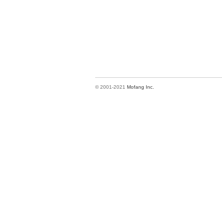
© 2001-2021
Mofang Inc.