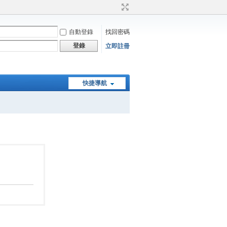
自動登錄
找回密碼
登錄
立即註冊
快捷導航