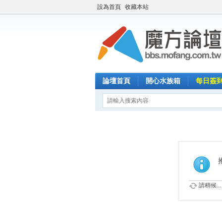
設為首頁
收藏本站
論壇首頁
開心水族箱
每日簽
請稍候...