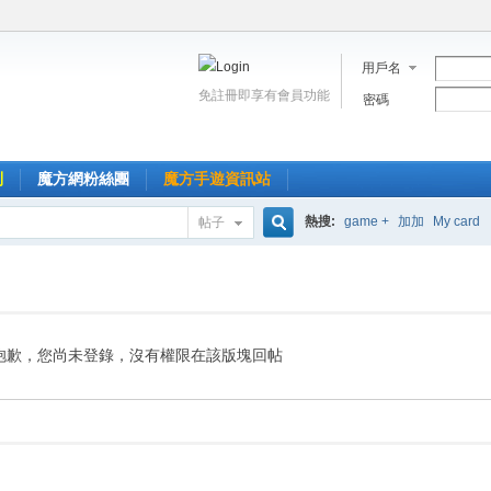
用戶名
免註冊即享有會員功能
密碼
到
魔方網粉絲團
魔方手遊資訊站
熱搜:
game +
加加
My card
帖子
搜
索
抱歉，您尚未登錄，沒有權限在該版塊回帖