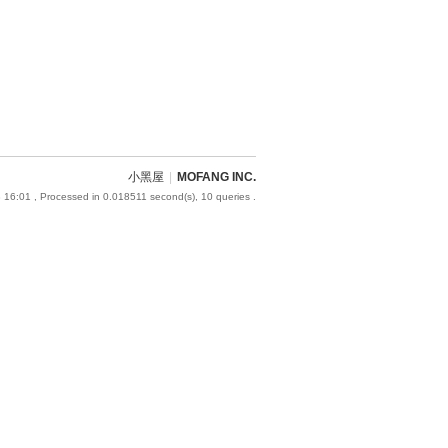
小黑屋
|
MOFANG INC.
 16:01
, Processed in 0.018511 second(s), 10 queries .