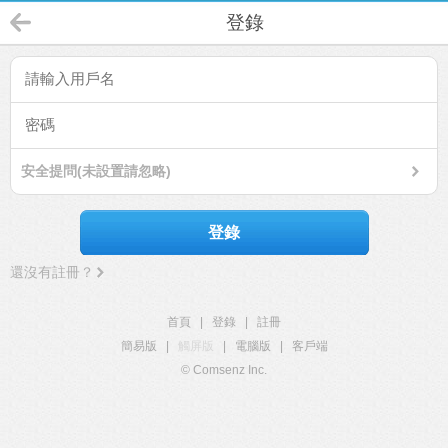
登錄
安全提問(未設置請忽略)
登錄
還沒有註冊？
首頁
|
登錄
|
註冊
簡易版
|
觸屏版
|
電腦版
|
客戶端
© Comsenz Inc.