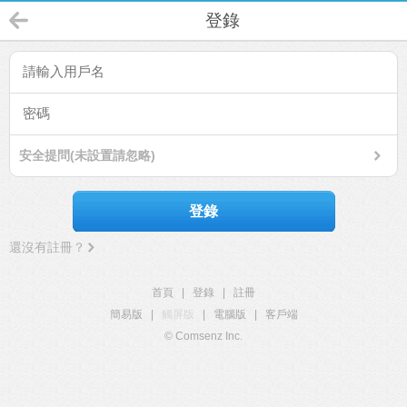
登錄
安全提問(未設置請忽略)
登錄
還沒有註冊？
首頁
|
登錄
|
註冊
簡易版
|
觸屏版
|
電腦版
|
客戶端
© Comsenz Inc.