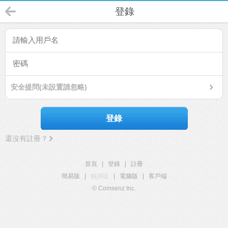
登錄
安全提問(未設置請忽略)
登錄
還沒有註冊？
首頁
|
登錄
|
註冊
簡易版
|
觸屏版
|
電腦版
|
客戶端
© Comsenz Inc.