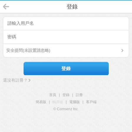
登錄
安全提問(未設置請忽略)
登錄
還沒有註冊？
首頁
|
登錄
|
註冊
簡易版
|
觸屏版
|
電腦版
|
客戶端
© Comsenz Inc.