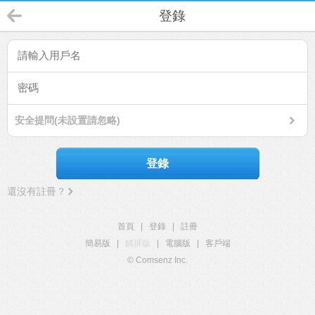
登錄
安全提問(未設置請忽略)
登錄
還沒有註冊？
首頁
|
登錄
|
註冊
簡易版
|
觸屏版
|
電腦版
|
客戶端
© Comsenz Inc.