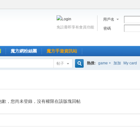
用戶名
免註冊即享有會員功能
密碼
到
魔方網粉絲團
魔方手遊資訊站
熱搜:
game +
加加
My card
帖子
搜
索
抱歉，您尚未登錄，沒有權限在該版塊回帖