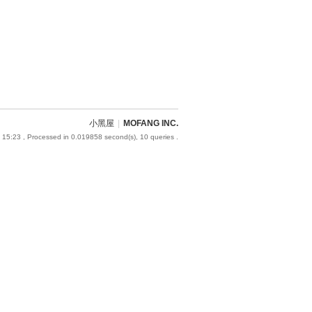
小黑屋
|
MOFANG INC.
 15:23
, Processed in 0.019858 second(s), 10 queries .