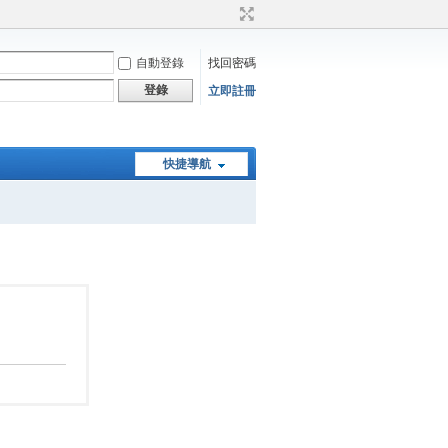
自動登錄
找回密碼
登錄
立即註冊
快捷導航