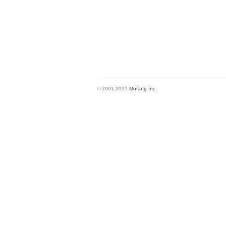
© 2001-2021
Mofang Inc.