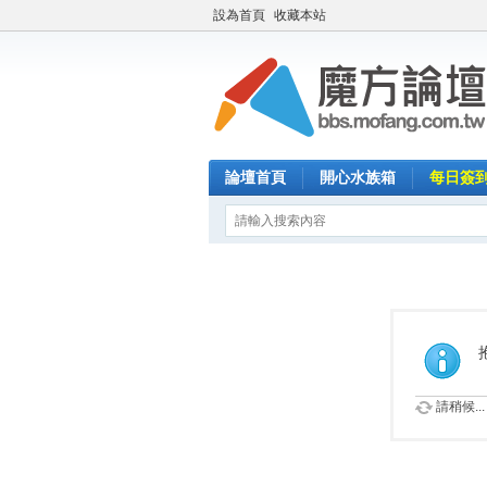
設為首頁
收藏本站
論壇首頁
開心水族箱
每日簽
請稍候...