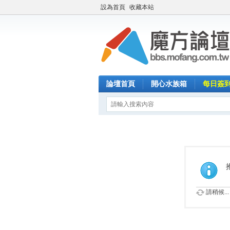
設為首頁
收藏本站
論壇首頁
開心水族箱
每日簽
請稍候...