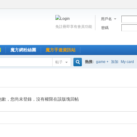
用戶名
免註冊即享有會員功能
密碼
到
魔方網粉絲團
魔方手遊資訊站
熱搜:
game +
加加
My card
帖子
搜
索
抱歉，您尚未登錄，沒有權限在該版塊回帖