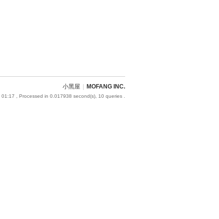
小黑屋
|
MOFANG INC.
 01:17
, Processed in 0.017938 second(s), 10 queries .