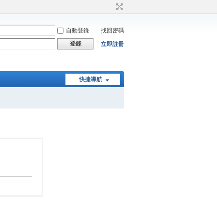
自動登錄
找回密碼
登錄
立即註冊
快捷導航