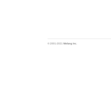
© 2001-2021
Mofang Inc.