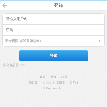
登錄
安全提問(未設置請忽略)
登錄
還沒有註冊？
首頁
|
登錄
|
註冊
簡易版
|
觸屏版
|
電腦版
|
客戶端
© Comsenz Inc.