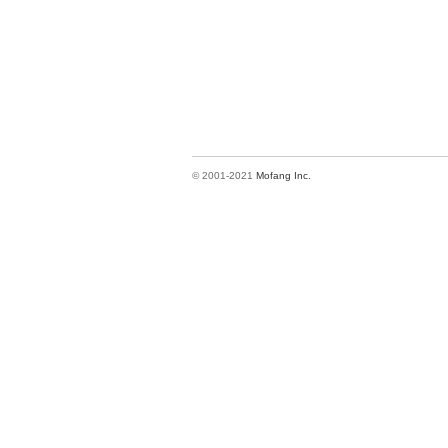
© 2001-2021
Mofang Inc.