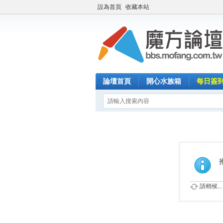
設為首頁
收藏本站
論壇首頁
開心水族箱
每日簽
請稍候...