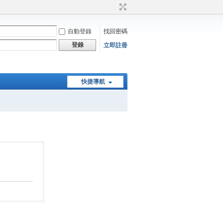
自動登錄
找回密碼
登錄
立即註冊
快捷導航