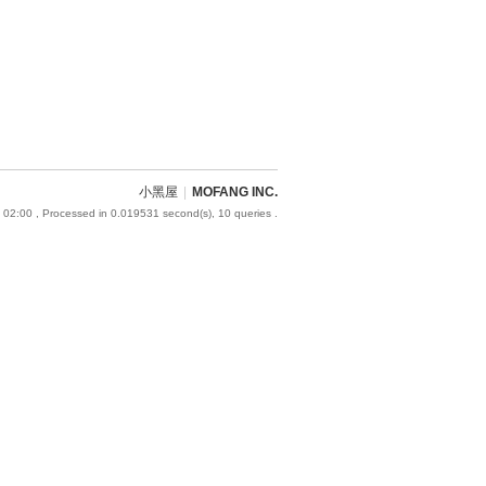
小黑屋
|
MOFANG INC.
 02:00
, Processed in 0.019531 second(s), 10 queries .