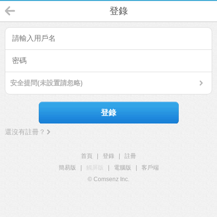
登錄
安全提問(未設置請忽略)
登錄
還沒有註冊？
首頁
|
登錄
|
註冊
簡易版
|
觸屏版
|
電腦版
|
客戶端
© Comsenz Inc.