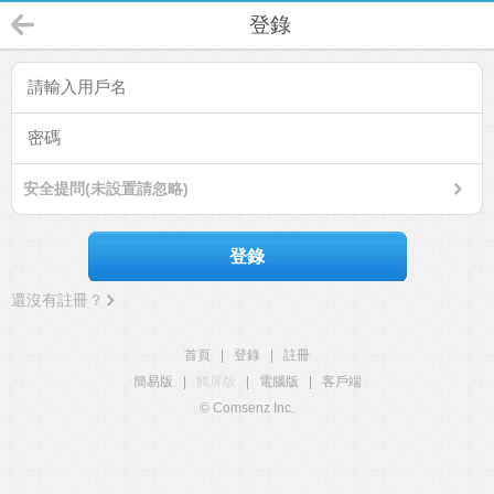
登錄
安全提問(未設置請忽略)
登錄
還沒有註冊？
首頁
|
登錄
|
註冊
簡易版
|
觸屏版
|
電腦版
|
客戶端
© Comsenz Inc.