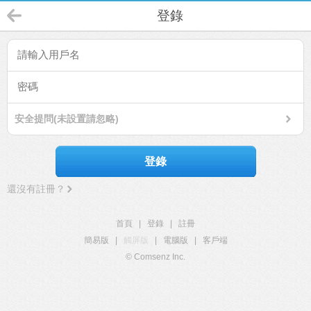
登錄
安全提問(未設置請忽略)
登錄
還沒有註冊？
首頁
|
登錄
|
註冊
簡易版
|
觸屏版
|
電腦版
|
客戶端
© Comsenz Inc.