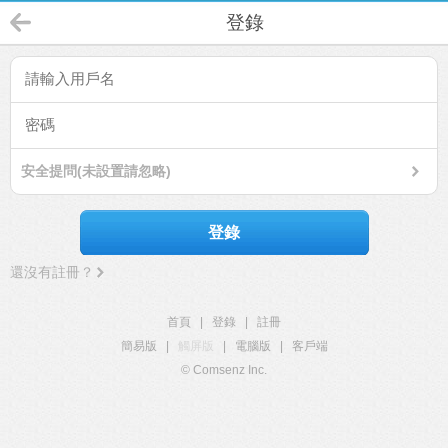
登錄
安全提問(未設置請忽略)
登錄
還沒有註冊？
首頁
|
登錄
|
註冊
簡易版
|
觸屏版
|
電腦版
|
客戶端
© Comsenz Inc.