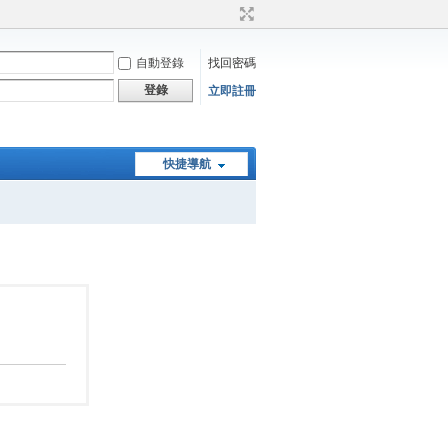
自動登錄
找回密碼
登錄
立即註冊
快捷導航