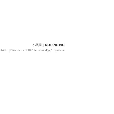
小黑屋
|
MOFANG INC.
 14:07
, Processed in 0.017352 second(s), 10 queries .