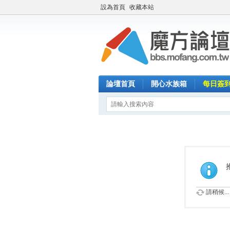
設為首頁
收藏本站
論壇首頁
開心水族箱
每日簽
請稍候...