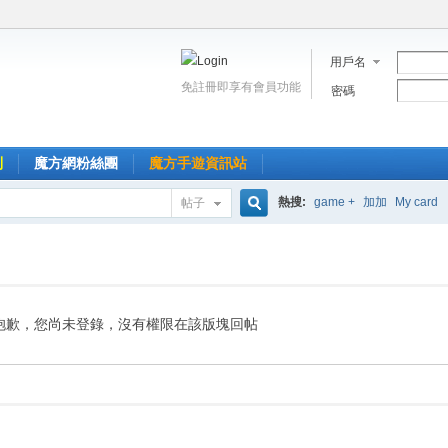
用戶名
免註冊即享有會員功能
密碼
到
魔方網粉絲團
魔方手遊資訊站
熱搜:
game +
加加
My card
帖子
搜
索
抱歉，您尚未登錄，沒有權限在該版塊回帖