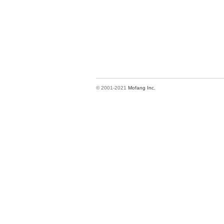
© 2001-2021
Mofang Inc.