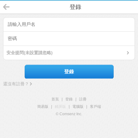
登錄
安全提問(未設置請忽略)
登錄
還沒有註冊？
首頁
|
登錄
|
註冊
簡易版
|
觸屏版
|
電腦版
|
客戶端
© Comsenz Inc.