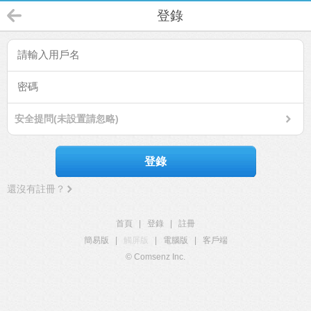
登錄
安全提問(未設置請忽略)
登錄
還沒有註冊？
首頁
|
登錄
|
註冊
簡易版
|
觸屏版
|
電腦版
|
客戶端
© Comsenz Inc.