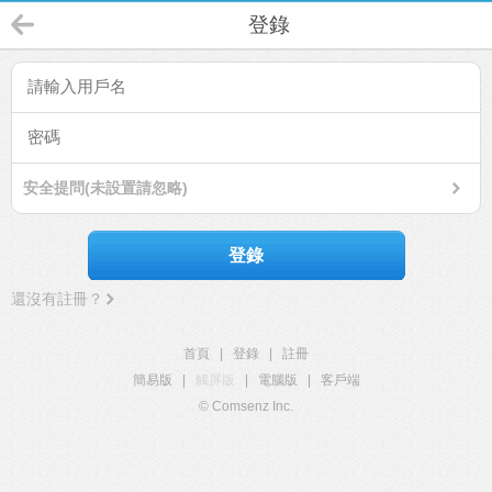
登錄
安全提問(未設置請忽略)
登錄
還沒有註冊？
首頁
|
登錄
|
註冊
簡易版
|
觸屏版
|
電腦版
|
客戶端
© Comsenz Inc.