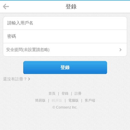
登錄
安全提問(未設置請忽略)
登錄
還沒有註冊？
首頁
|
登錄
|
註冊
簡易版
|
觸屏版
|
電腦版
|
客戶端
© Comsenz Inc.